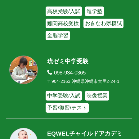
高校受験/入試
進学塾
難関高校受検
おきなわ県模試
全脳学習
琉ゼミ中学受験
098-934-0365
〒904-2163 沖縄県沖縄市大里2-24-1
中学受験/入試
映像授業
予習/復習/テスト
EQWELチャイルドアカデミ