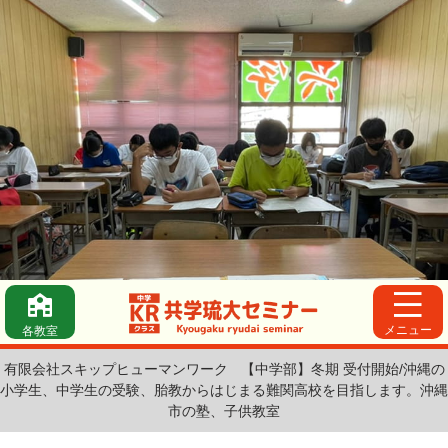
メニュー
各教室
有限会社スキップヒューマンワーク
【中学部】冬期 受付開始/沖縄の
小学生、中学生の受験、胎教からはじまる難関高校を目指します。沖縄
市の塾、子供教室