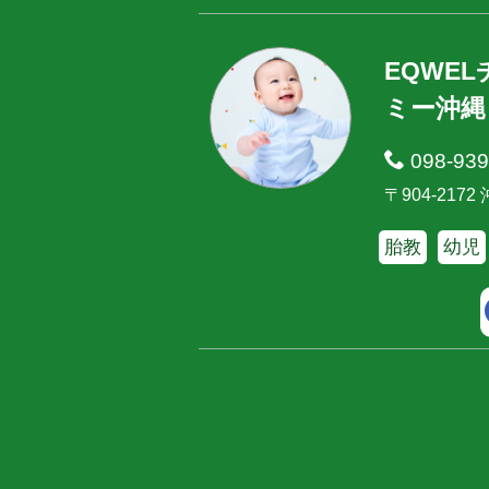
EQWE
ミー沖縄
098-939
〒904-217
胎教
幼児