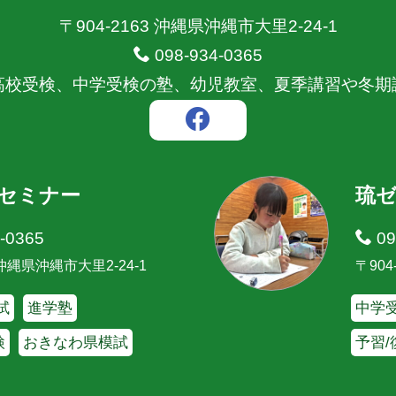
〒904-2163 沖縄県沖縄市大里2-24-1
098-934-0365
高校受検、中学受検の塾、幼児教室、夏季講習や冬期
セミナー
琉
-0365
09
3 沖縄県沖縄市大里2-24-1
〒904
試
進学塾
中学受
検
おきなわ県模試
予習/