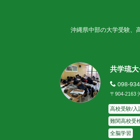
沖縄県中部の大学受験、
共学琉大
098-934
〒904-216
高校受験/入
難関高校受
全脳学習