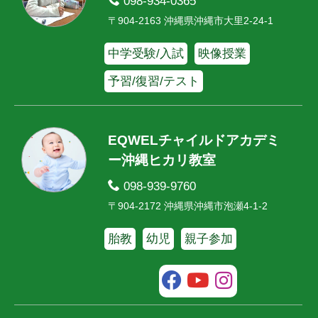
098-934-0365
〒904-2163 沖縄県沖縄市大里2-24-1
中学受験/入試
映像授業
予習/復習/テスト
EQWELチャイルドアカデミ
ー沖縄ヒカリ教室
098-939-9760
〒904-2172 沖縄県沖縄市泡瀬4-1-2
胎教
幼児
親子参加