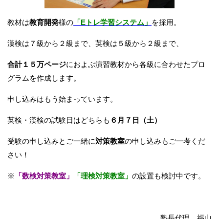
教材は
教育開発
様の
「Eトレ学習システム」
を採用。
漢検は７級から２級まで、英検は５級から２級まで、
合計１５万ページ
におよぶ演習教材から各級に合わせたプロ
グラムを作成します。
申し込みはもう始まっています。
英検・漢検の試験日はどちらも
６月７日（土）
受験の申し込みとご一緒に
対策教室
の申し込みもご一考くだ
さい！
※
「数検対策教室」
「理検対策教室」
の設置も検討中です。
塾長代理 福山