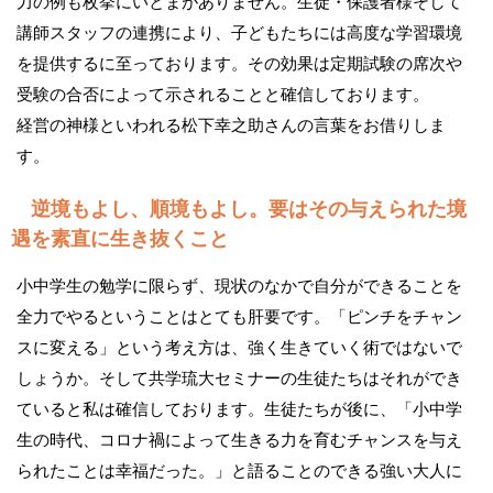
力の例も枚挙にいとまがありません。生徒・保護者様そして
講師スタッフの連携により、子どもたちには高度な学習環境
を提供するに至っております。その効果は定期試験の席次や
受験の合否によって示されることと確信しております。
経営の神様といわれる松下幸之助さんの言葉をお借りしま
す。
逆境もよし、順境もよし。要はその与えられた境
遇を素直に生き抜くこと
小中学生の勉学に限らず、現状のなかで自分ができることを
全力でやるということはとても肝要です。「ピンチをチャン
スに変える」という考え方は、強く生きていく術ではないで
しょうか。そして共学琉大セミナーの生徒たちはそれができ
ていると私は確信しております。生徒たちが後に、「小中学
生の時代、コロナ禍によって生きる力を育むチャンスを与え
られたことは幸福だった。」と語ることのできる強い大人に