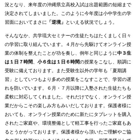
況となり、来年度の沖縄県立高校入試は出題範囲の短縮まで
決定されてしまいました。このように今年度は小中学生の学
習面においてまさに
「逆境」
といえる状況でしょう。
そんななか、共学琉大セミナーの生徒たちはたくましく日々
の学習に取り組んでいます。４月から先駆けてオンライン授
業の体制を整えたことが功を奏し、例年と同じように
中３生
は１日７時間
、
小６生は１日６時間
の授業をこなし、順調に
受験に備えております。また受験生以外の学年も「夏期講
習」としていつもより多めの授業をこなすことで、学習の遅
れを防いでいます。６月・７月以降に入塾された生徒たちも
柔軟に対応してくれました。それだけでなく、オンライン授
業だからこその楽しみ方もみいだしております。保護者様に
おいても、オンライン授業のために新たにタブレットを購入
されたご家庭や、環境整備として軽工事を行ったご家庭もあ
るとうかがっております。保護者様から頂いたご理解やご協