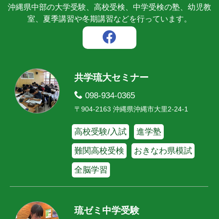
沖縄県中部の大学受験、高校受検、中学受検の塾、幼児教
室、夏季講習や冬期講習などを行っています。
共学琉大セミナー
098-934-0365
〒904-2163 沖縄県沖縄市大里2-24-1
高校受験/入試
進学塾
難関高校受検
おきなわ県模試
全脳学習
琉ゼミ中学受験