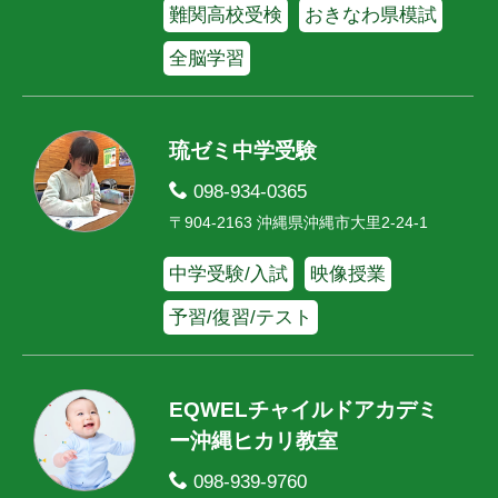
難関高校受検
おきなわ県模試
全脳学習
琉ゼミ中学受験
098-934-0365
〒904-2163 沖縄県沖縄市大里2-24-1
中学受験/入試
映像授業
予習/復習/テスト
EQWELチャイルドアカデミ
ー沖縄ヒカリ教室
098-939-9760