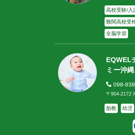
高校受験/入
難関高校受
全脳学習
EQWE
ミー沖縄
098-939
〒904-217
胎教
幼児