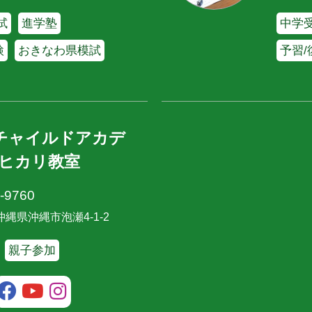
試
進学塾
中学受
検
おきなわ県模試
予習/
Lチャイルドアカデ
ヒカリ教室
-9760
2 沖縄県沖縄市泡瀬4-1-2
親子参加