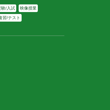
験/入試
映像授業
復習/テスト