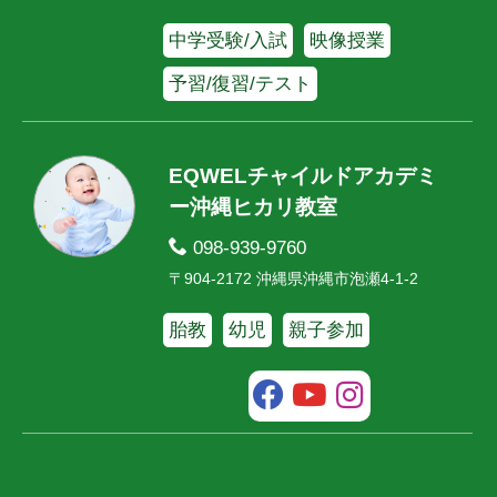
中学受験/入試
映像授業
予習/復習/テスト
EQWELチャイルドアカデミ
ー沖縄ヒカリ教室
098-939-9760
〒904-2172 沖縄県沖縄市泡瀬4-1-2
胎教
幼児
親子参加