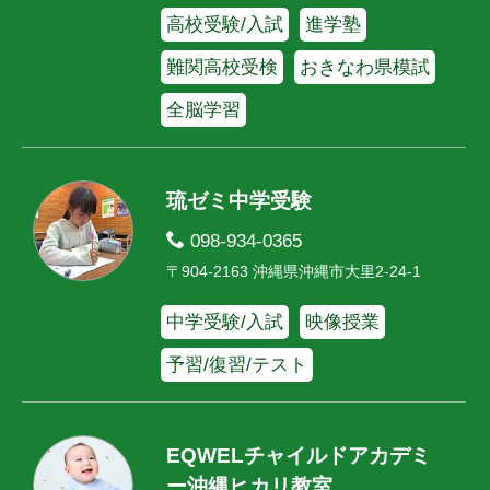
高校受験/入試
進学塾
難関高校受検
おきなわ県模試
全脳学習
琉ゼミ中学受験
098-934-0365
〒904-2163 沖縄県沖縄市大里2-24-1
中学受験/入試
映像授業
予習/復習/テスト
EQWELチャイルドアカデミ
ー沖縄ヒカリ教室