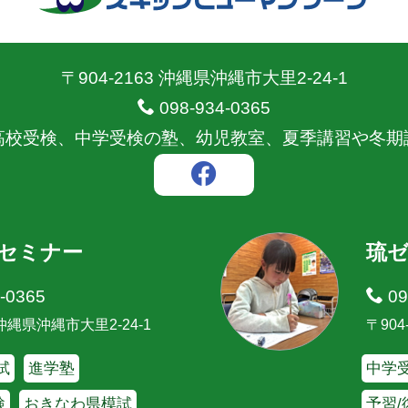
〒904-2163 沖縄県沖縄市大里2-24-1
098-934-0365
高校受検、中学受検の塾、幼児教室、夏季講習や冬期
セミナー
琉
-0365
09
3 沖縄県沖縄市大里2-24-1
〒904
試
進学塾
中学受
検
おきなわ県模試
予習/