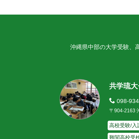
沖縄県中部の大学受験、
共学琉大
098-934
〒904-216
高校受験/入
難関高校受