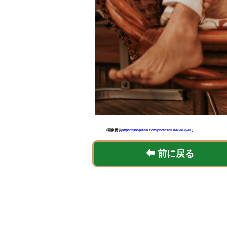
(画像提供
https://unsplash.com/photos/9C445KLq-JE
)
前に戻る