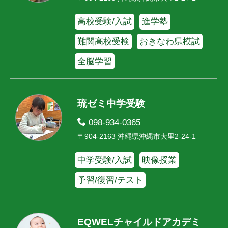
高校受験/入試
進学塾
難関高校受検
おきなわ県模試
全脳学習
琉ゼミ中学受験
098-934-0365
〒904-2163 沖縄県沖縄市大里2-24-1
中学受験/入試
映像授業
予習/復習/テスト
EQWELチャイルドアカデミ