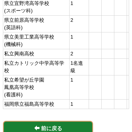
県立宜野湾高等学校
1
(スポーツ科)
県立前原高等学校
2
(英語科)
県立美里工業高等学校
1
(機械科)
私立興南高校
2
私立カトリック中学高等学
1名進
校
級
私立希望が丘学園
1
鳳凰高等学校
(看護科)
福岡県立福島高等学校
1
前に戻る